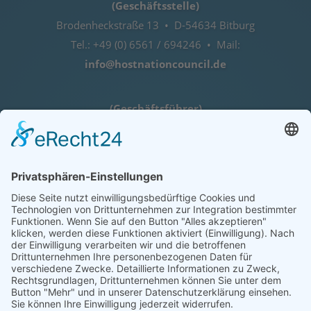
(Geschäftsstelle)
Brodenheckstraße 13 • D-54634 Bitburg
Tel.: +49 (0) 6561 / 694246 • Mail:
info@hostnationcouncil.de
(Geschäftsführer)
Lothar Herres • D-54516 Binsfeld
Tel.: +49 (0) 172 / 6842635
Öffnungszeiten
nach telefonischer Vereinbarung