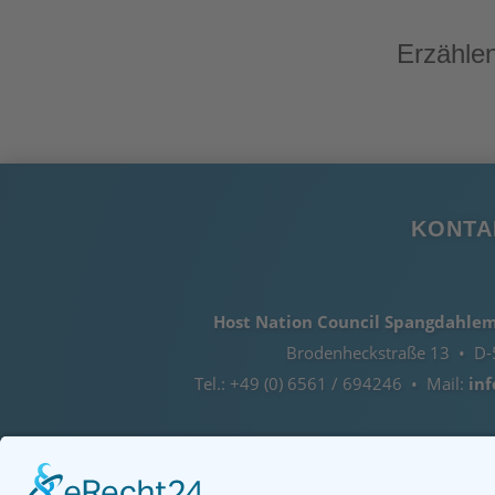
Erzählen
KONTA
Host Nation Council Spangdahlem 
Brodenheckstraße 13 • D-
Tel.: +49 (0) 6561 / 694246 • Mail:
in