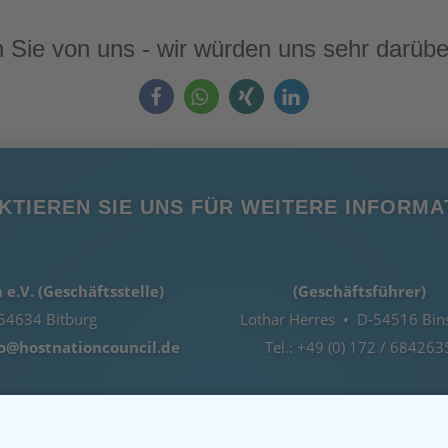
 Sie von uns - wir würden uns sehr darübe
KTIEREN SIE UNS FÜR WEITERE INFORMA
e.V. (Geschäftsstelle)
(Geschäftsführer)
54634 Bitburg
Lothar Herres • D-54516 Bin
fo@hostnationcouncil.de
Tel.: +49 (0) 172 / 684263