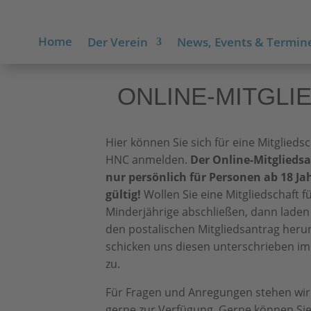
Home
Der Verein
News, Events & Termin
ONLINE-MITGLI
Hier können Sie sich für eine Mitglieds
HNC anmelden.
Der Online-Mitgliedsa
nur persönlich für Personen ab 18 Ja
gültig!
Wollen Sie eine Mitgliedschaft f
Minderjährige abschließen, dann laden 
den postalischen Mitgliedsantrag heru
schicken uns diesen unterschrieben im 
zu.
Für Fragen und Anregungen stehen wir
gerne zur Verfügung. Gerne können Si