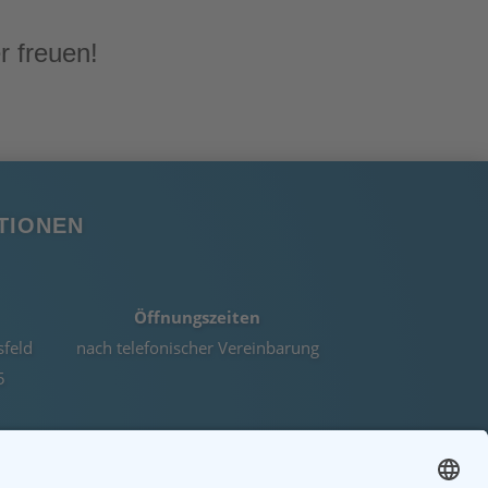
r freuen!
TIONEN
Öffnungszeiten
sfeld
nach telefonischer Vereinbarung
5