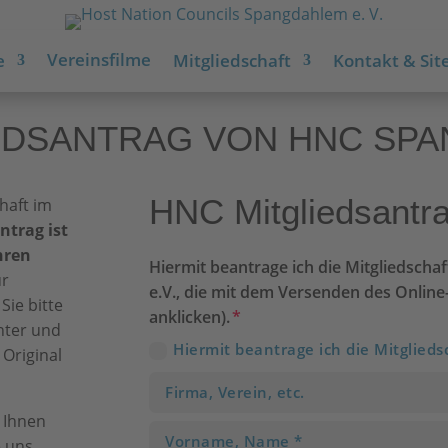
Vereinsfilme
e
Mitgliedschaft
Kontakt & Site
EDSANTRAG VON HNC SPAN
HNC Mitgliedsantr
chaft im
ntrag ist
hren
Hiermit beantrage ich die Mitgliedsch
ür
e.V., die mit dem Versenden des Online
Sie bitte
anklicken).
nter und
Hiermit beantrage ich die Mitglieds
Original
 Ihnen
e uns