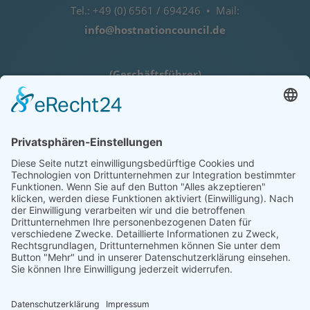
Tel.: +49 (0) 6561 / 694246 • Mail:
info@hostnationcouncil.de
(Geschäftsführer)
Lothar Herres • D-54516 Binsfeld
Tel.: +49 (0) 172 / 6842635
Öffnungszeiten
nach telefonischer Vereinbarung
COOKIE-EINSTELLUNGEN | COOKIE