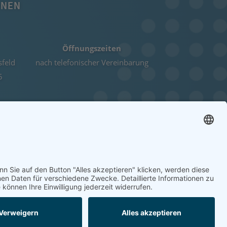
ONEN
Öffnungszeiten
sfeld
nach telefonischer Vereinbarung
5
L.DE