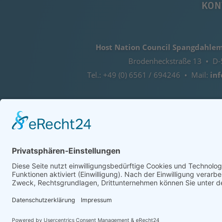
KON
Host Nation Council Spangdahlem 
Brodenheckstraße 13 • D-
Tel.: +49 (0) 6561 / 694246 • Mail:
in
IM