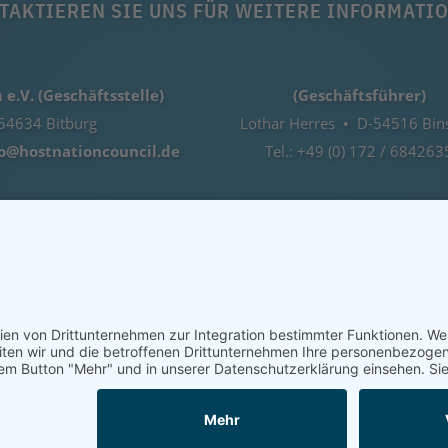
TAKTIEREN SIE UNS FÜR WEITERE INFORMATI
e.V. (Geschäftsstelle)
(Geschäftsführer)
54634 Bitburg
Lothar Herres • D-54516 Bin
fo@hostnationcouncil.de
Tel.: +49 (0) 172 / 684263
PRESSUM
DATENSCHUTZERKLÄRUNG
WEB BY BOH
COOKIE-EINSTELLUNGEN | COOKIE SETTINGS