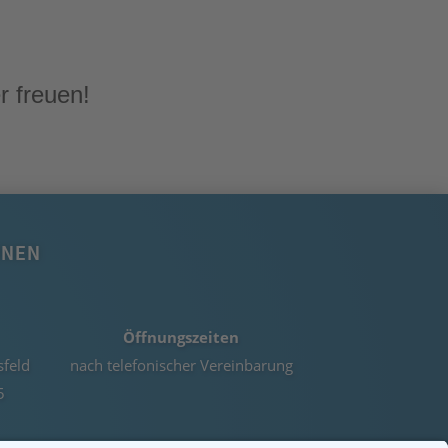
r freuen!
ONEN
Öffnungszeiten
sfeld
nach telefonischer Vereinbarung
5