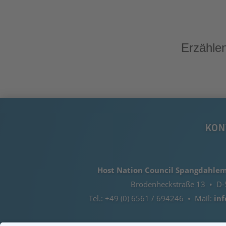
Erzählen
KON
Host Nation Council Spangdahlem 
Brodenheckstraße 13 • D-
Tel.: +49 (0) 6561 / 694246 • Mail:
in