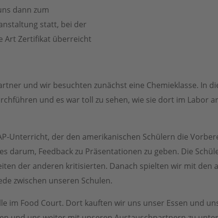
uns dann zum
nstaltung statt, bei der
Art Zertifikat überreicht
artner und wir besuchten zunächst eine Chemieklasse. In di
rchführen und es war toll zu sehen, wie sie dort im Labor a
AP-Unterricht, der den amerikanischen Schülern die Vorbere
 es darum, Feedback zu Präsentationen zu geben. Die Schüler
eiten der anderen kritisierten. Danach spielten wir mit den
ede zwischen unseren Schulen.
lle im Food Court. Dort kauften wir uns unser Essen und un
en und uns weiter mit unseren Austauschpartnern zu unte