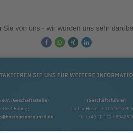
 Sie von uns - wir würden uns sehr darübe
TAKTIEREN SIE UNS FÜR WEITERE INFORMATI
e.V. (Geschäftsstelle)
(Geschäftsführer)
54634 Bitburg
Lothar Herres • D-54516 Bin
fo@hostnationcouncil.de
Tel.: +49 (0) 172 / 684263