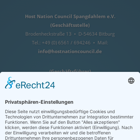
Host Nation Council Spangdahlem e.V.
(Geschäftsstelle)
Brodenheckstraße 13 • D-54634 Bitburg
Tel.: +49 (0) 6561 / 694246 • Mail:
info@hostnationcouncil.de
(Geschäftsführer)
Lothar Herres • D-54516 Binsfeld
Tel.: +49 (0) 172 / 6842635
Öffnungszeiten
nach telefonischer Vereinbarung