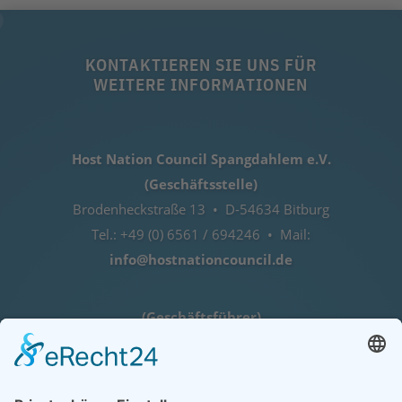
KONTAKTIEREN SIE UNS FÜR
WEITERE INFORMATIONEN
Host Nation Council Spangdahlem e.V.
(Geschäftsstelle)
Brodenheckstraße 13 • D-54634 Bitburg
Tel.: +49 (0) 6561 / 694246 • Mail:
info@hostnationcouncil.de
(Geschäftsführer)
Lothar Herres • D-54516 Binsfeld
Tel.: +49 (0) 172 / 6842635