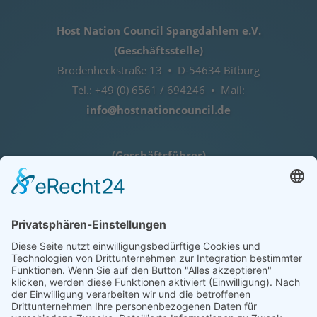
Host Nation Council Spangdahlem e.V.
(Geschäftsstelle)
Brodenheckstraße 13 • D-54634 Bitburg
Tel.: +49 (0) 6561 / 694246 • Mail:
info@hostnationcouncil.de
(Geschäftsführer)
Lothar Herres • D-54516 Binsfeld
Tel.: +49 (0) 172 / 6842635
Öffnungszeiten
nach telefonischer Vereinbarung