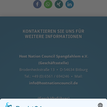
KONTAKTIEREN SIE UNS FÜR
WEITERE INFORMATIONEN
Host Nation Council Spangdahlem e.V.
(Geschäftsstelle)
Brodenheckstraße 13 • D-54634 Bitburg
Tel.: +49 (0) 6561 / 694246 • Mail:
info@hostnationcouncil.de
(Geschäftsführer)
Lothar Herres • D-54516 Binsfeld