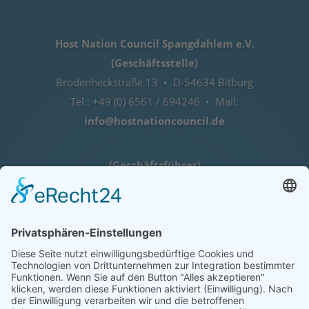
Host Nation Council Spangdahlem e.V.
(Geschäftsstelle)
Brodenheckstraße 13 • D-54634 Bitburg
Tel.: +49 (0) 6561 / 694246 • Mail:
info@hostnationcouncil.de
(Geschäftsführer)
Lothar Herres • D-54516 Binsfeld
Tel.: +49 (0) 172 / 6842635
Öffnungszeiten
nach telefonischer Vereinbarung