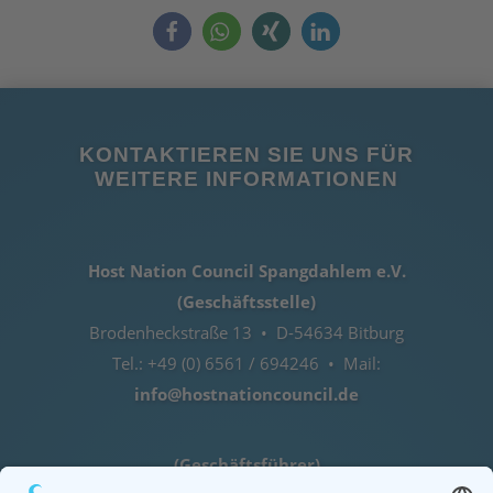
KONTAKTIEREN SIE UNS FÜR
WEITERE INFORMATIONEN
Host Nation Council Spangdahlem e.V.
(Geschäftsstelle)
Brodenheckstraße 13 • D-54634 Bitburg
Tel.: +49 (0) 6561 / 694246 • Mail:
info@hostnationcouncil.de
(Geschäftsführer)