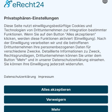
Lothar Herres • D-54516 Binsfeld
Tel.: +49 (0) 172 / 6842635
Öffnungszeiten
nach telefonischer Vereinbarung
COOKIE-EINSTELLUNGEN | COOKIE
SETTINGS