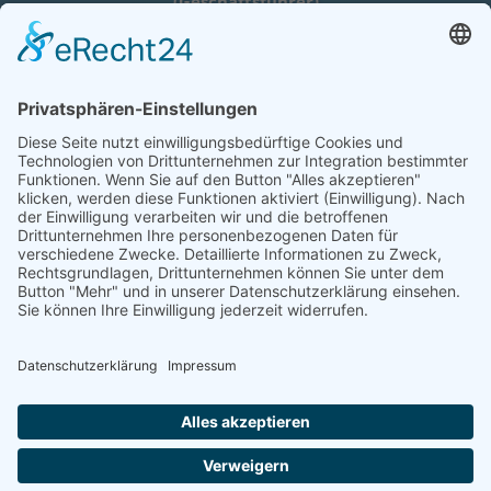
(Geschäftsführer)
Lothar Herres • D-54516 Binsfeld
Tel.: +49 (0) 172 / 6842635
Öffnungszeiten
nach telefonischer Vereinbarung
COOKIE-EINSTELLUNGEN | COOKIE
SETTINGS