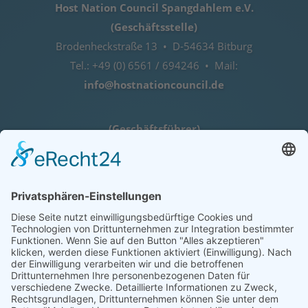
Host Nation Council Spangdahlem e.V.
(Geschäftsstelle)
Brodenheckstraße 13 • D-54634 Bitburg
Tel.: +49 (0) 6561 / 694246 • Mail:
info@hostnationcouncil.de
(Geschäftsführer)
Lothar Herres • D-54516 Binsfeld
Tel.: +49 (0) 172 / 6842635
Öffnungszeiten
nach telefonischer Vereinbarung