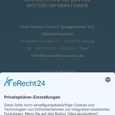
WEITERE INFORMATIONEN
Host Nation Council Spangdahlem e.V.
(Geschäftsstelle)
Brodenheckstraße 13 • D-54634 Bitburg
Tel.: +49 (0) 6561 / 694246 • Mail:
info@hostnationcouncil.de
(Geschäftsführer)
Lothar Herres • D-54516 Binsfeld
Tel.: +49 (0) 172 / 6842635
Öffnungszeiten
nach telefonischer Vereinbarung