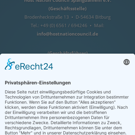
(Geschäftsstelle)
Brodenheckstraße 13 • D-54634 Bitburg
Tel.: +49 (0) 6561 / 694246 • Mail:
info@hostnationcouncil.de
(Geschäftsführer)
Lothar Herres • D-54516 Binsfeld
Tel.: +49 (0) 172 / 6842635
Öffnungszeiten
nach telefonischer Vereinbarung