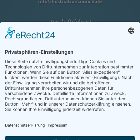
info@hostnationcouncil.de
(Geschäftsführer)
Lothar Herres • D-54516 Binsfeld
Tel.: +49 (0) 172 / 6842635
Öffnungszeiten
nach telefonischer Vereinbarung
COOKIE-EINSTELLUNGEN | COOKIE
SETTINGS