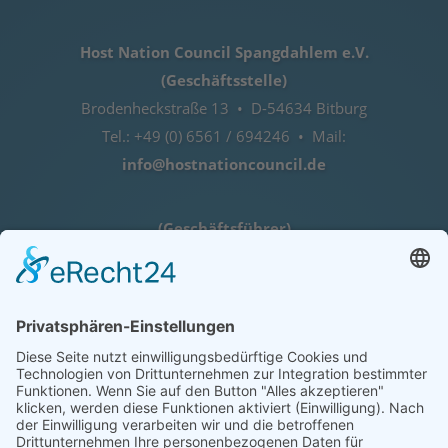
Host Nation Council Spangdahlem e.V.
(Geschäftsstelle)
Brodenheckstraße 13 • D-54634 Bitburg
Tel.: +49 (0) 6561 / 694246 • Mail:
info@hostnationcouncil.de
(Geschäftsführer)
Lothar Herres • D-54516 Binsfeld
Tel.: +49 (0) 172 / 6842635
Öffnungszeiten
nach telefonischer Vereinbarung