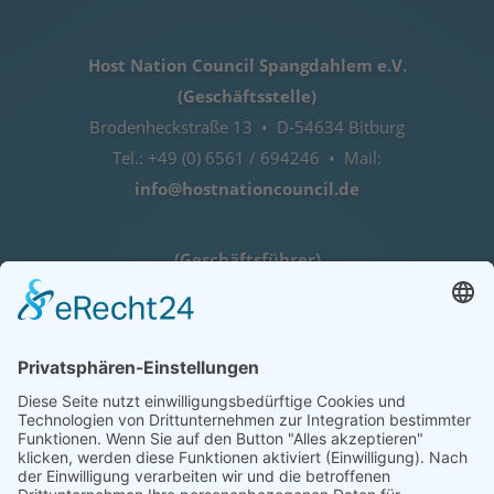
Host Nation Council Spangdahlem e.V.
(Geschäftsstelle)
Brodenheckstraße 13 • D-54634 Bitburg
Tel.: +49 (0) 6561 / 694246 • Mail:
info@hostnationcouncil.de
(Geschäftsführer)
Lothar Herres • D-54516 Binsfeld
Tel.: +49 (0) 172 / 6842635
Öffnungszeiten
nach telefonischer Vereinbarung