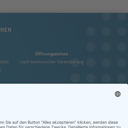
ONEN
Öffnungszeiten
sfeld
nach telefonischer Vereinbarung
5