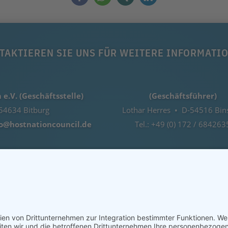
TAKTIEREN SIE UNS FÜR WEITERE INFORMATI
e.V. (Geschäftsstelle)
(Geschäftsführer)
54634 Bitburg
Lothar Herres • D-54516 Bin
fo@hostnationcouncil.de
Tel.: +49 (0) 172 / 684263
IMPRESSUM
DATENSCHUTZERKLÄRUNG
WEB BY BOHL.DE
COOKIE-EINSTELLUNGEN | COOKIE SETTINGS