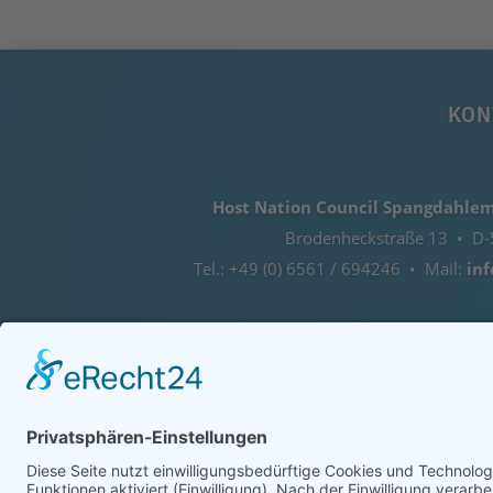
KON
Host Nation Council Spangdahlem 
Brodenheckstraße 13 • D-
Tel.: +49 (0) 6561 / 694246 • Mail:
in