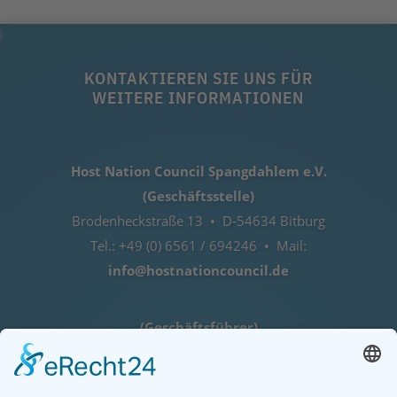
KONTAKTIEREN SIE UNS FÜR
WEITERE INFORMATIONEN
Host Nation Council Spangdahlem e.V.
(Geschäftsstelle)
Brodenheckstraße 13 • D-54634 Bitburg
Tel.: +49 (0) 6561 / 694246 • Mail:
info@hostnationcouncil.de
(Geschäftsführer)
Lothar Herres • D-54516 Binsfeld
Tel.: +49 (0) 172 / 6842635